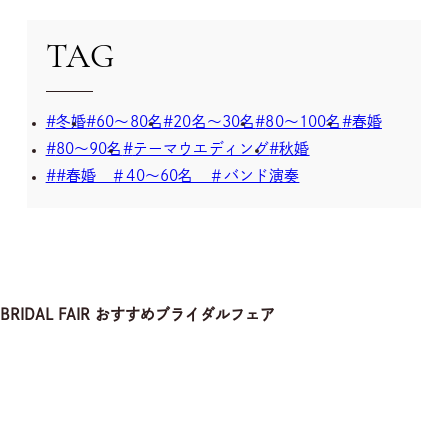
GDPRプライバシーポリシー
TAG
冬婚
60～80名
20名～30名
80～100名
春婚
80～90名
テーマウエディング
秋婚
#春婚 ＃40～60名 ＃バンド演奏
BRIDAL FAIR
おすすめブライダルフェア