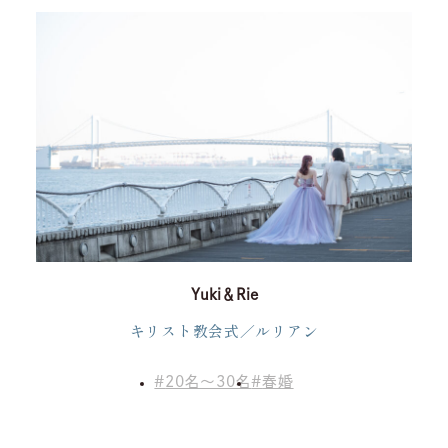
挙式
披露宴
料理
ドレス
プラン
ウエディングレポート
アクセス
宴会
Yuki＆Rie
ベストレート
ゲストの皆さまへ
キリスト教会式／ルリアン
インフォメーション
よくあるご質問
20名～30名
春婚
運営会社情報
採用情報
プライバシーポリシー
お客様対応ポリシー