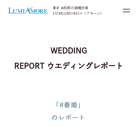
東京 浜松町の結婚式場
LUMIAMORE(ルミアモーレ)
お電話でのご予約・お問い合わせ
03-5405-4414
WEDDING
TEL.
REPORT
ウエディングレポート
平日 11:00〜18:00（火・水曜日定休） /
土日祝 10:00〜19:00
「#春婚」
来館予約
資料請求
のレポート
お問い合わせ
ブライダルフェア