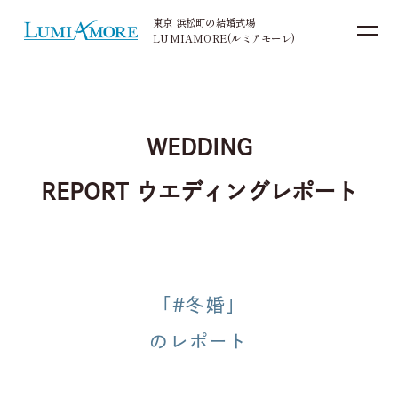
東京 浜松町の結婚式場
LUMIAMORE(ルミアモーレ)
お電話でのご予約・お問い合わせ
03-5405-4414
WEDDING
TEL.
REPORT
ウエディングレポート
平日 11:00〜18:00（火・水曜日定休） /
土日祝 10:00〜19:00
「#冬婚」
来館予約
資料請求
のレポート
お問い合わせ
ブライダルフェア