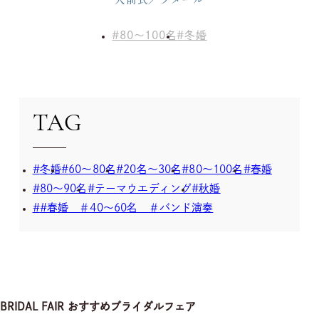
80～100名
冬婚
TAG
冬婚
60～80名
20名～30名
80～100名
春婚
80～90名
テーマウエディング
秋婚
#春婚 ＃40～60名 ＃バンド演奏
BRIDAL FAIR
おすすめブライダルフェア