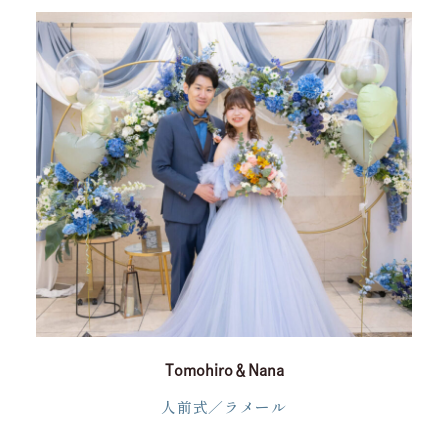
挙式
披露宴
料理
ドレス
プラン
ウエディングレポート
アクセス
宴会
ベストレート
ゲストの皆さまへ
インフォメーション
よくあるご質問
Tomohiro＆Nana
運営会社情報
採用情報
人前式／ラメール
プライバシーポリシー
お客様対応ポリシー