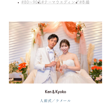
80～90名
テーマウエディング
冬婚
Ken＆Kyoko
人前式／ラメール