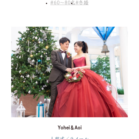
60～80名
冬婚
Yohei＆Aoi
人前式／ラメール